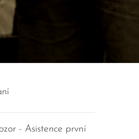
ání
zor - Asistence první