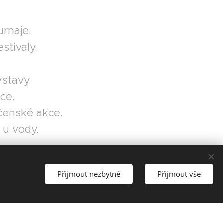
urnaje.
stivaly.
ýstavy.
ce.
čenské akce.
 u vody.
Přijmout nezbytné
Přijmout vše
ky a přednášky
ké přednášky a ukázky první