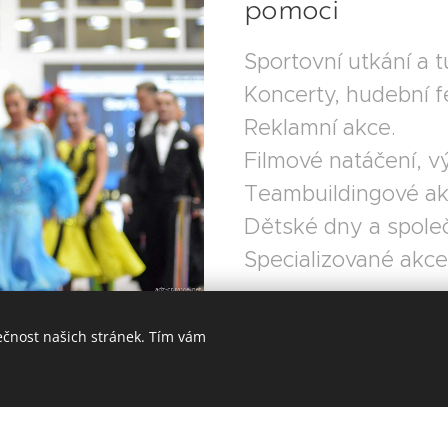
pomoci
Sportovní utkání a t
Koncerty, hudební fe
Reklamní akce.
Filmové natáčení, v
Teambuildingové ak
Dětské dny a spole
Specializované akce
ečnost našich stránek. Tím vám
Prevence, ukáz
Preventivní praktic