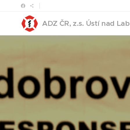
ADZ ČR, z.s. Ústí nad La