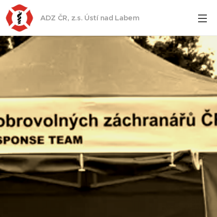
ADZ ČR, z.s. Ústí nad Labem