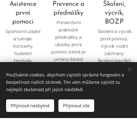
Asistence
Prevence a
Školení,
první
přednášky
výcvik,
pomoci
BOZP
Preventivní
praktické
Sportovní utkání
Školení a výcvik
přednášky a
a turnaje.
první pomoci.
ukázky první
Koncerty,
Výcvik vodní
pomoci, které je
hudební
záchrany.
určeno široké
festivaly.
Školení plavčíků
veřejnosti,
Filmové
a
školám, spolkům
Používáme cookies, abychom zajistili správné fungování a
natáčení,
záchranářského
a dalším
bezpečnost našich stránek. Tím vám můžeme zajistit tu
výstavy.
minima.
zájemcům z
nejlepší zkušenost při jejich návštěvě.
Teambuildingov
Školení první
neziskových
é akce.
pomoci v rámci
organizací či
Dětské dny a
BOZP.
Přijmout nezbytné
Přijmout vše
pořadatelských
společenské
agentur.
akce.